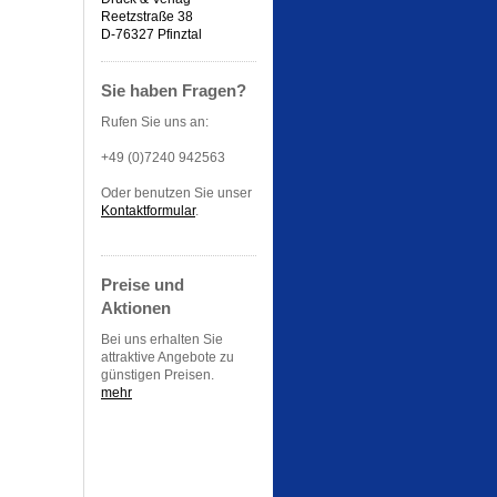
Reetzstraße 38
D-76327 Pfinztal
Sie haben Fragen?
Rufen Sie uns an:
+49 (0)7240 942563
Oder benutzen Sie unser
Kontaktformular
.
Preise und
Aktionen
Bei uns erhalten Sie
attraktive Angebote zu
günstigen Preisen.
mehr