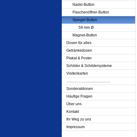
Nadel-Button
Flaschenöffner-Button
Spiegel-Button
59 mm Ø
Magnet-Button
Dosen für alles
Getränkedosen
Plakat & Poster
Schilder & Schildersysteme
Visitenkarten
................................................
Sonderaktionen
Häufige Fragen
Über uns
Kontakt
Ihr Weg zu uns
Impressum