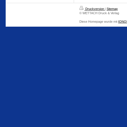
Druckversion
|
Sitemap
© WETTACH Druck & Verlag
Diese Homepage wurde mit
IONOS